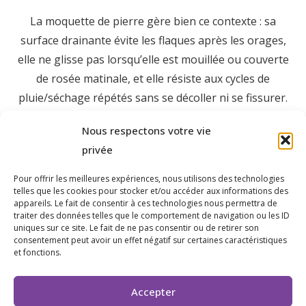
La moquette de pierre gère bien ce contexte : sa
surface drainante évite les flaques après les orages,
elle ne glisse pas lorsqu’elle est mouillée ou couverte
de rosée matinale, et elle résiste aux cycles de
pluie/séchage répétés sans se décoller ni se fissurer.
C’est un avantage concret par rapport au carrelage
Nous respectons votre vie
classique dont les joints se dégradent
privée
progressivement sous l’effet de l’humidité hivernale.
Pour offrir les meilleures expériences, nous utilisons des technologies
Les propriétés récentes de Vidauban ont souvent
telles que les cookies pour stocker et/ou accéder aux informations des
des surfaces importantes (60 à 100 m² de terrasse et
appareils. Le fait de consentir à ces technologies nous permettra de
traiter des données telles que le comportement de navigation ou les ID
piscine combinées). La moquette de pierre est
uniques sur ce site. Le fait de ne pas consentir ou de retirer son
consentement peut avoir un effet négatif sur certaines caractéristiques
économiquement pertinente sur ces grandes
et fonctions.
surfaces : les économies sur la démolition et
l’évacuation des gravats compensent largement le
Accepter
surcoût apparent par rapport à un carrelage bas de