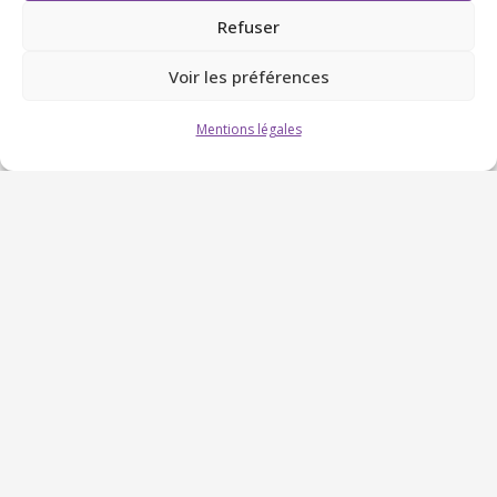
gamme.
Refuser
Voir les préférences
DEMANDER UN DEVIS GRATUIT À
VIDAUBAN
Mentions légales