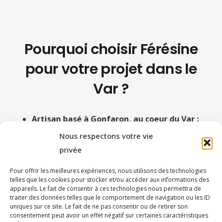
Pourquoi choisir Férésine
pour votre projet dans le
Var ?
Artisan basé à Gonfaron, au coeur du Var :
un rayon d’intervention qui couvre tout le
Nous respectons votre vie
département sans intermédiaire ni sous-
privée
traitant.
Pour offrir les meilleures expériences, nous utilisons des technologies
Connaissance des conditions varoise :
UV
telles que les cookies pour stocker et/ou accéder aux informations des
appareils. Le fait de consentir à ces technologies nous permettra de
intenses, amplitudes thermiques entre
traiter des données telles que le comportement de navigation ou les ID
l’intérieur et le littoral, sol argileux en plaine,
uniques sur ce site. Le fait de ne pas consentir ou de retirer son
consentement peut avoir un effet négatif sur certaines caractéristiques
embruns sur la côte. Les résines et granulats