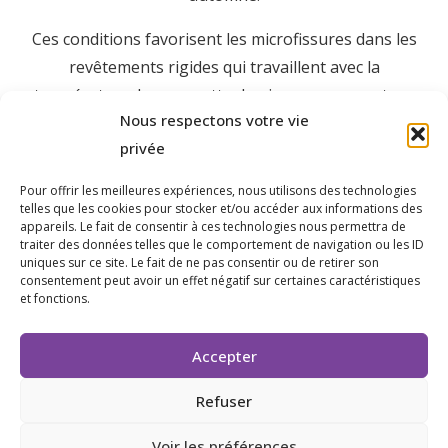
Ces conditions favorisent les microfissures dans les
revêtements rigides qui travaillent avec la
température. La moquette de pierre, par sa nature
Nous respectons votre vie
semi-souple (granulats liés en résine), absorbe
privée
mieux ces variations que le carrelage classique ou le
béton. Elle ne se fissure pas aux joints, ne se décolle
Pour offrir les meilleures expériences, nous utilisons des technologies
pas, et maintient sa surface uniforme d’une saison à
telles que les cookies pour stocker et/ou accéder aux informations des
appareils. Le fait de consentir à ces technologies nous permettra de
l’autre.
traiter des données telles que le comportement de navigation ou les ID
uniques sur ce site. Le fait de ne pas consentir ou de retirer son
L’aspect naturel du revêtement s’accorde aussi avec
consentement peut avoir un effet négatif sur certaines caractéristiques
et fonctions.
l’architecture dominante à Brignoles : pierres de
taille, façades ocre, tuiles canal. Les teintes beige,
Accepter
sable ou gris-blanc des granulats s’intègrent sans
forcer dans ces environnements provençaux
Refuser
authentiques.
Voir les préférences