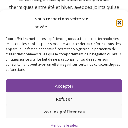
thermiques entre été et hiver, avec des joints qui se
dégradent progressivement. Le béton désactivé se
Nous respectons votre vie
délave sous les pluies hivernales. La moquette de
privée
pierre, liée à une résine polyuréthane, résiste à ces
cycles sans se décoller ni se fissurer. Sa durée de vie
Pour offrir les meilleures expériences, nous utilisons des technologies
telles que les cookies pour stocker et/ou accéder aux informations des
est estimée à quinze à vingt ans avec un entretien
appareils. Le fait de consentir à ces technologies nous permettra de
traiter des données telles que le comportement de navigation ou les ID
minimal.
uniques sur ce site. Le fait de ne pas consentir ou de retirer son
consentement peut avoir un effet négatif sur certaines caractéristiques
Le tissu résidentiel de Pignans est principalement
et fonctions.
composé de maisons individuelles des années 1980-
2000 sur des parcelles de 600 à 1 500 m². Ce profil de
Accepter
propriété est idéal pour la moquette de pierre : des
Refuser
supports existants (carrelage, dalle béton) en bon
état structurel, des surfaces à rénover sans
Voir les préférences
démolition.
Mentions légales