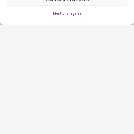
Mentions légales
Pourquoi choisir Férésine
pour votre projet à Besse-
sur-Issole ?
Proximité directe :
Gonfaron à 15 minutes par
la D13. C’est l’une des liaisons les plus rapides
de notre zone d’intervention. Délai de visite
sous 24 à 48 heures, déplacement gratuit sans
minimum de surface.